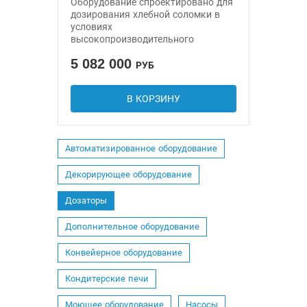
Оборудование спроектировано для
дозирования хлебной соломки в
условиях
высокопроизводительного
производства. Принцип работы
5 082 000
машины основан на
РУБ
арифметическом подсчете
количества продукции в одной
В КОРЗИНУ
упаковке.
Автоматизированное оборудование
Декорирующее оборудование
Дозаторы
Дополнительное оборудование
Конвейерное оборудование
Кондитерские печи
Моющее оборудование
Насосы